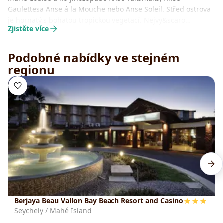
Gaulettesa Anse á la Mouche nebo Anse Soleil. Střed ostrova
je hornatý,s bohatou tropickou vegetací. Nejvy&scaro…
Zjistěte více
Podobné nabídky ve stejném
regionu
Berjaya Beau Vallon Bay Beach Resort and Casino
Seychely / Mahé Island