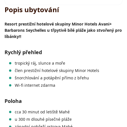
Popis ubytování
Resort prestižní hotelové skupiny Minor Hotels Avani+
Barbarons Seychelles u třpytivě bílé pláže jako stvořený pro
líbánky!!
Rychlý přehled
tropický ráj, slunce a moře
člen prestižní hotelové skupiny Minor Hotels
šnorchlování a potápění přímo z břehu
Wi-fi internet zdarma
Poloha
cca 30 minut od letiště Mahé
u 300 m dlouhé písečné pláže
západní pobřeží ostrova Mahé