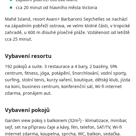
cca 20 minut od hlavního města Victoria
Mahé Island, resort Avani+ Barbarons Seychelles se nachází
na západním pobřeží ostrova, ve velmi klidné části, v tropické
zahradě, u 600 m dlouhé písečné pláže. Vzdálenost od letiště
cca 25 minut.
Vybavení resortu
192 pokojů a suite. 3 restaurace a 4 bary, 2 bazény, SPA
centrum, fitness, jóga, potápění, šnorchlování, vodní sporty,
surfing, stolní tenis, kurzy vaření, boutique, dětský klub, jízda
na koni, business centrum, konferenční sál, Wi-fi internet
zdarma, pronájem aut.
Vybavení pokojů
2
Garden view pokoj s balkonem (32m
) - klimatizace, minibar,
sejf, set na přípravu čaje a kávy, fén, telefon, SAT/TV, Wi-fi
internet zdarma, koupelna, sprcha, WC, balkon, sedačka.