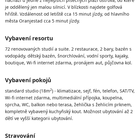
nachází u jedné z nejlepších písečných pláží ostrova, od které
je oddělený jen malou silnicí. V blízkosti najdete golfová
hřiště. Vzdálenost od letiště cca 15 minut jízdy, od hlavního
města Oranjestad cca 5 minut jízdy.
Vybavení resortu
72 renovovaných studií a suite. 2 restaurace, 2 bary, bazén s
vodopády, dětský bazén, šnorchlování, vodní sporty, kajaky,
boutique, Wi-fi internet zdarma, pronájem aut, půjčovna kol.
Vybavení pokojů
2
standard studio (18m
) - klimatizace, sejf, fén, telefon, SAT/TV,
Wi-fi internet zdarma, multimediální přípojka, koupelna,
sprcha, WC, balkon nebo terasa, žehlička s žehlicím prknem,
kompletně vybavený kuchyňský kout. Možnost ubytování až 2
dětí ve vyšší kategorii ubytování.
Stravování