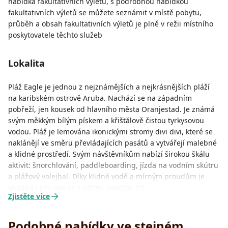
nabídka fakultativních výletů, s podrobnou nabídkou
fakultativních výletů se můžete seznámit v místě pobytu,
průběh a obsah fakultativních výletů je plně v režii místního
poskytovatele těchto služeb
Lokalita
Pláž Eagle je jednou z nejznámějších a nejkrásnějších pláží
na karibském ostrově Aruba. Nachází se na západním
pobřeží, jen kousek od hlavního města Oranjestad. Je známá
svým měkkým bílým pískem a křišťálově čistou tyrkysovou
vodou. Pláž je lemována ikonickými stromy divi divi, které se
naklánějí ve směru převládajících pasátů a vytvářejí malebné
a klidné prostředí. Svým návštěvníkům nabízí širokou škálu
aktivit: šnorchlování, paddleboarding, jízda na vodním skútru
a plážový volejbal. Díky klidné vodě a mírným proudům je
vhodná i pro rodiny s dětmi. Najdete zd…
Zjistěte více
Podobné nabídky ve stejném