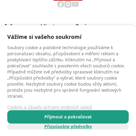
Informace pro klienty
O nás
Všeobecné smluvní
Proč cestovat s INEXem
Vážíme si vašeho soukromí
podmínky CK INEX
Pojištění CK INEX
Soubory cookie a podobné technologie používáme k
Zásady a informace o
personalizaci obsahu, přizpůsobení a měření reklam a
zpracování osobních údajů
poskytování lepšího zážitku. Kliknutím na „Přijmout a
pokračovat“ souhlasíte s povolením všech souborů cookie.
Případně můžete své předvolby spravovat kliknutím na
„Přizpůsobit předvolby“ a vybrat, které soubory cookie
Recenze
povolíte. Nezbytné soubory cookie budou vždy aktivní,
Recenze našich klientů
protože jsou nezbytné pro správné fungování webových
stránek.
Cookies a Zásady ochrany osobních údajů
Kontakty
Všeobecné smluvní podmínky
Přijmout a pokračovat
Zásady ochrany osobních údajů
Přizpůsobte předvolby
© 1991 - 2026 CK INEX - exotické zájezdy na míru!