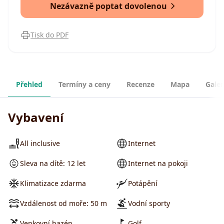
Nezávazně poptat dovolenou
Tisk do PDF
Přehled
Termíny a ceny
Recenze
Mapa
Galer
Vybavení
All inclusive
Internet
Sleva na dítě: 12 let
Internet na pokoji
Klimatizace zdarma
Potápění
Vzdálenost od moře: 50 m
Vodní sporty
Venkovní bazén
Golf