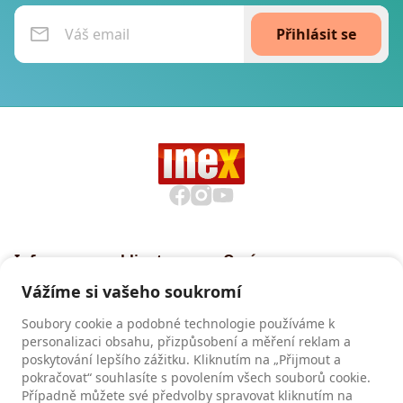
Přihlásit se
Informace pro klienty
O nás
Všeobecné smluvní
Proč cestovat s INEXem
Vážíme si vašeho soukromí
podmínky CK INEX
Pojištění CK INEX
Soubory cookie a podobné technologie používáme k
Zásady a informace o
personalizaci obsahu, přizpůsobení a měření reklam a
zpracování osobních údajů
poskytování lepšího zážitku. Kliknutím na „Přijmout a
pokračovat“ souhlasíte s povolením všech souborů cookie.
Případně můžete své předvolby spravovat kliknutím na