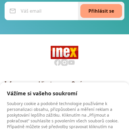
Přihlásit se
Informace pro klienty
O nás
Všeobecné smluvní
Proč cestovat s INEXem
Vážíme si vašeho soukromí
podmínky CK INEX
Pojištění CK INEX
Soubory cookie a podobné technologie používáme k
Zásady a informace o
personalizaci obsahu, přizpůsobení a měření reklam a
zpracování osobních údajů
poskytování lepšího zážitku. Kliknutím na „Přijmout a
pokračovat“ souhlasíte s povolením všech souborů cookie.
Případně můžete své předvolby spravovat kliknutím na